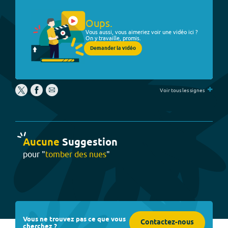
Oups.
Vous aussi, vous aimeriez voir une vidéo ici ?
On y travaille, promis.
Demander la vidéo
+
Voir tous les signes
Aucune
Suggestion
pour "
tomber des nues
"
Vous ne trouvez pas ce que vous
Contactez-nous
cherchez ?