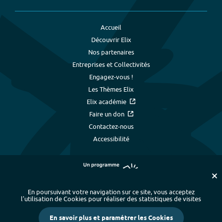
Accueil
Découvrir Elix
Nos partenaires
Entreprises et Collectivités
Engagez-vous !
Les Thèmes Elix
Elix académie
Faire un don
Contactez-nous
Accessibilité
En poursuivant votre navigation sur ce site, vous acceptez
l’utilisation de Cookies pour réaliser des statistiques de visites
Plan du site
-
Index alphabétique
-
En savoir plus et paramétrer les Cookies
Mentions légales et données personnelles
-
Paramétrer les cookies
-