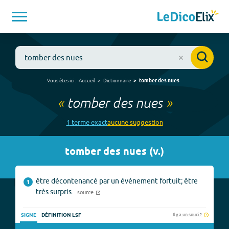
Vous êtes ici :
Accueil
Dictionnaire
tomber des nues
«
tomber des nues
»
1
terme
exact
aucune
suggestion
tomber des nues
(
v.
)
être décontenancé par un événement fortuit; être
1
très surpris.
source
Il y a un souci ?
SIGNE
DÉFINITION LSF