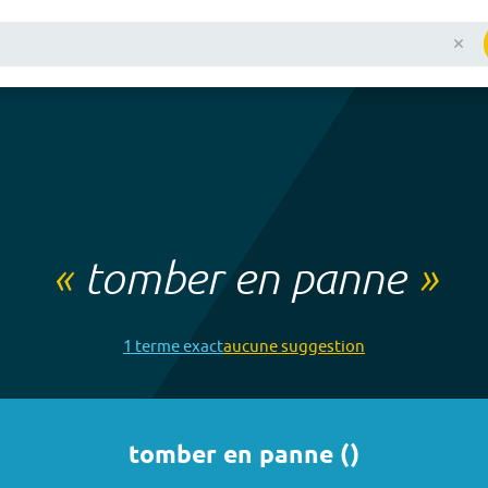
«
tomber en panne
»
1
terme
exact
aucune
suggestion
tomber en panne
(
)