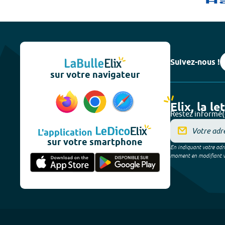
Suivez-nous !
sur votre navigateur
Elix, la le
Restez informé(
L'application
sur votre smartphone
En indiquant votre adre
moment en modifiant vos