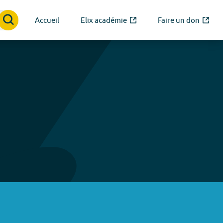
Accueil
Elix académie
Faire un don