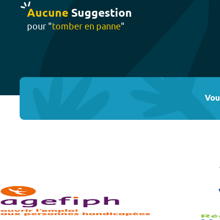
Aucune
Suggestion
pour "
tomber en panne
"
Vou