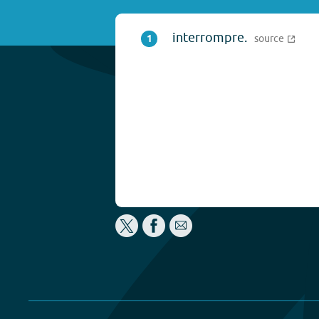
interrompre.
1
source