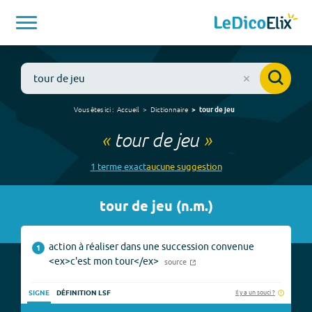
Vous êtes ici :
Accueil
Dictionnaire
tour de jeu
«
tour de jeu
»
1
terme
exact
aucune
suggestion
tour de jeu
(
n.m.
)
action à réaliser dans une succession convenue
1
<ex>c'est mon tour</ex>
source
Il y a un souci ?
SIGNE
DÉFINITION LSF