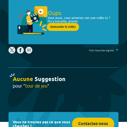
Oups.
Vous aussi, vous aimeriez voir une vidéo ici ?
On y travaille, promis.
Demander la vidéo
+
Voir tous les signes
Aucune
Suggestion
pour "
tour de jeu
"
Vous ne trouvez pas ce que vous
Contactez-nous
cherchez ?