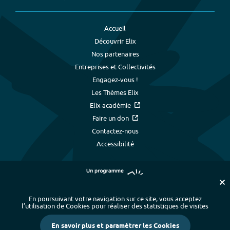
Accueil
Découvrir Elix
Nos partenaires
Entreprises et Collectivités
Engagez-vous !
Les Thèmes Elix
Elix académie
Faire un don
Contactez-nous
Accessibilité
En poursuivant votre navigation sur ce site, vous acceptez
l’utilisation de Cookies pour réaliser des statistiques de visites
Plan du site
-
Index alphabétique
-
En savoir plus et paramétrer les Cookies
Mentions légales et données personnelles
-
Paramétrer les cookies
-