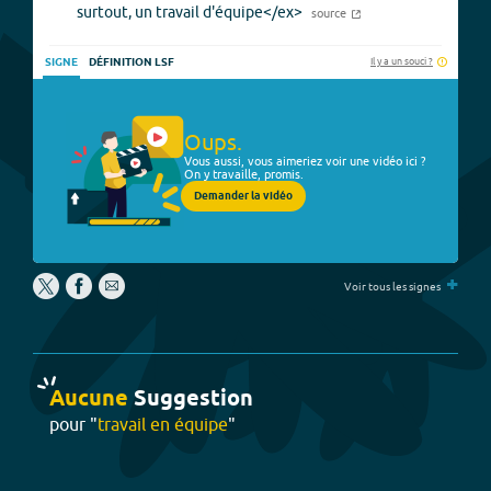
surtout, un travail d'équipe</ex>
source
Il y a un souci ?
SIGNE
DÉFINITION LSF
Oups.
Vous aussi, vous aimeriez voir une vidéo ici ?
On y travaille, promis.
Demander la vidéo
+
Voir tous les signes
Aucune
Suggestion
pour "
travail en équipe
"