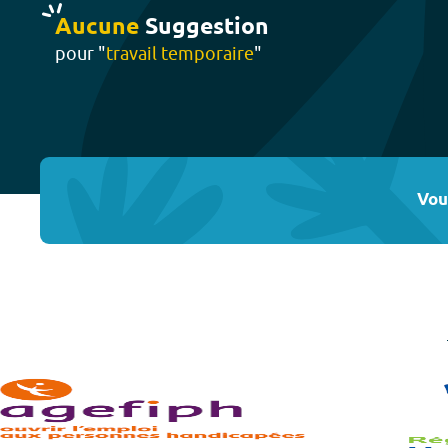
Aucune
Suggestion
pour "
travail temporaire
"
Vou