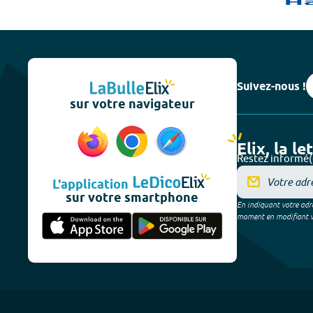
Suivez-nous !
sur votre navigateur
Elix, la le
Restez informé(
L'application
sur votre smartphone
En indiquant votre adre
moment en modifiant vos