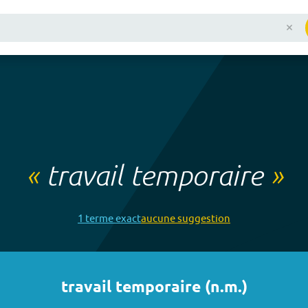
«
travail temporaire
»
1
terme
exact
aucune
suggestion
travail temporaire
(
n.m.
)