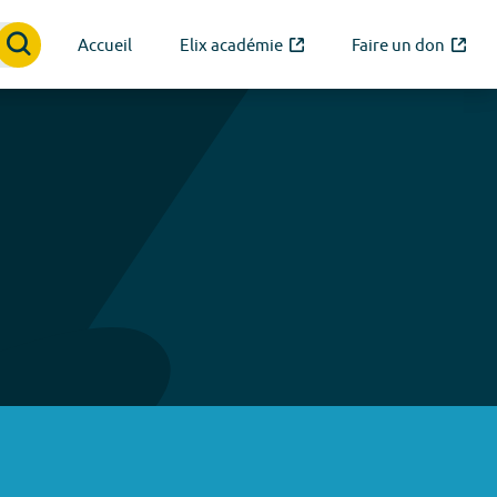
Accueil
Elix académie
Faire un don