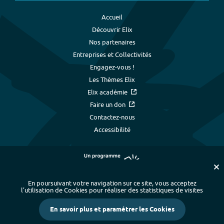
Accueil
Découvrir Elix
Nos partenaires
Entreprises et Collectivités
Engagez-vous !
Les Thèmes Elix
Elix académie
Faire un don
Contactez-nous
Accessibilité
En poursuivant votre navigation sur ce site, vous acceptez
l’utilisation de Cookies pour réaliser des statistiques de visites
Plan du site
-
Index alphabétique
-
En savoir plus et paramétrer les Cookies
Mentions légales et données personnelles
-
Paramétrer les cookies
-
Crédits