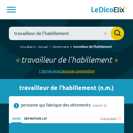
Vous êtes ici :
Accueil
Dictionnaire
travailleur de l'habillement
«
travailleur de l'habillement
»
1
terme
exact
aucune
suggestion
travailleur de l'habillement
(
n.m.
)
personne qui fabrique des vêtements
source
1
Il y a un souci ?
SIGNE
DÉFINITION LSF