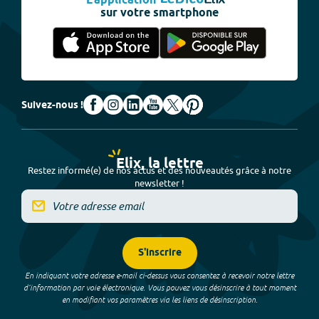
L'application
sur votre smartphone
Suivez-nous !
Elix, la lettre
Restez informé(e) de nos actus et des nouveautés grâce à notre
newsletter !
S'inscrire
En indiquant votre adresse e-mail ci-dessus vous consentez à recevoir notre lettre
d’information par voie électronique. Vous pouvez vous désinscrire à tout moment
en modifiant vos paramètres via les liens de désinscription.