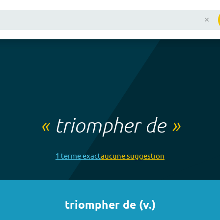
«
triompher de
»
1
terme
exact
aucune
suggestion
triompher de
(
v.
)