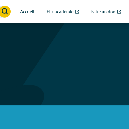
Accueil
Elix académie
Faire un don