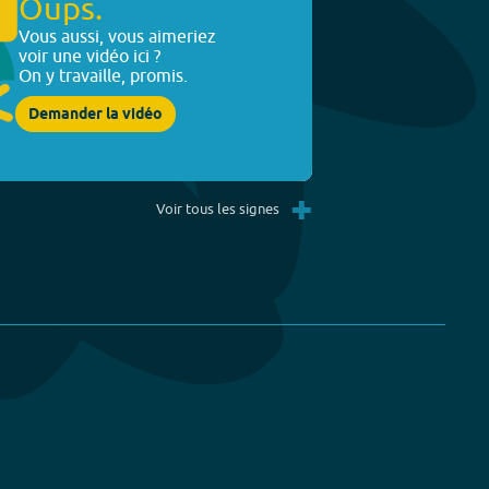
Oups.
Vous aussi, vous aimeriez
voir une vidéo ici ?
On y travaille, promis.
Demander la vidéo
+
Voir tous les signes