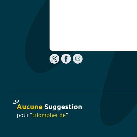
Aucune
Suggestion
pour "
triompher de
"