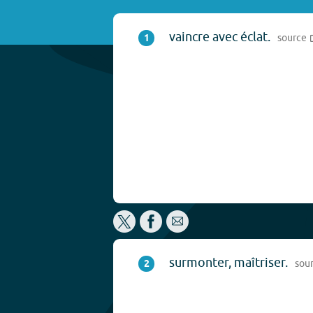
vaincre avec éclat.
1
source
surmonter, maîtriser.
2
sou