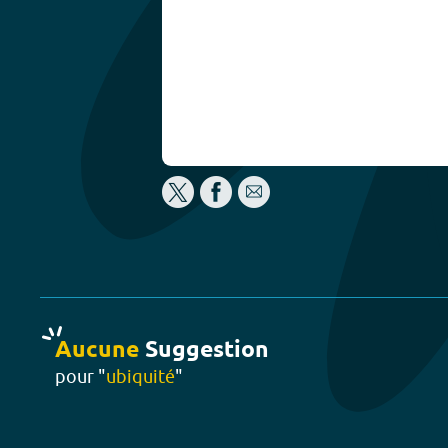
Aucune
Suggestion
pour "
ubiquité
"