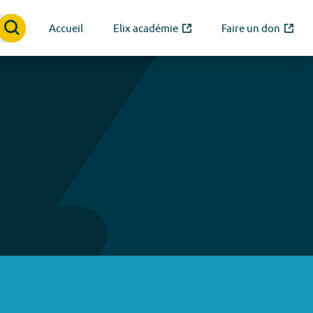
Accueil
Elix académie
Faire un don