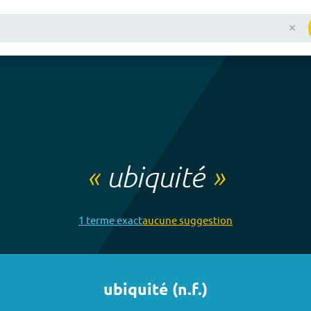
«
ubiquité
»
1
terme
exact
aucune
suggestion
ubiquité
(
n.f.
)