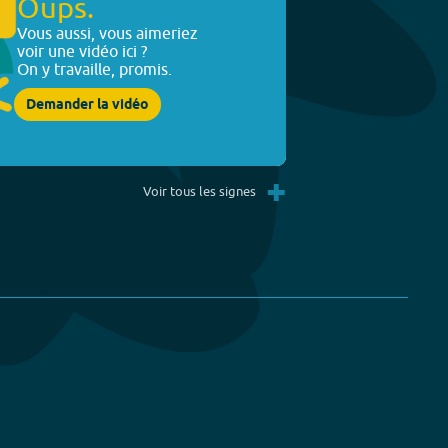
Oups.
Vous aussi, vous aimeriez
voir une vidéo ici ?
On y travaille, promis.
Demander la vidéo
+
Voir tous les signes