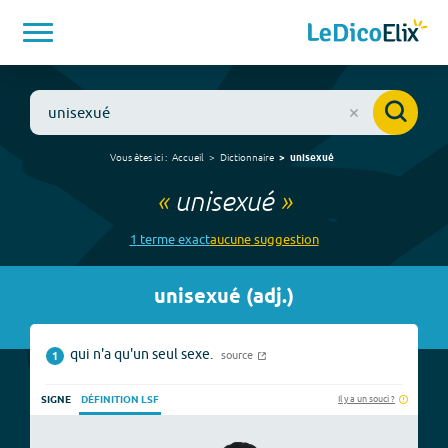
Vous êtes ici :
Accueil
Dictionnaire
unisexué
«
unisexué
»
1
terme
exact
aucune
suggestion
unisexué
(
adj.
)
qui n'a qu'un seul sexe.
source
1
Il y a un souci ?
SIGNE
DÉFINITION LSF