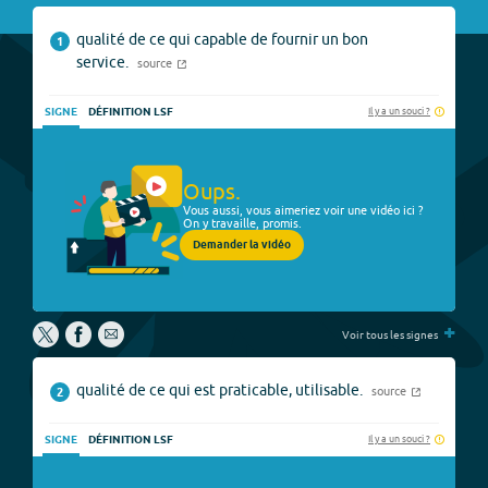
qualité de ce qui capable de fournir un bon
1
service.
source
Il y a un souci ?
SIGNE
DÉFINITION LSF
Oups.
Vous aussi, vous aimeriez voir une vidéo ici ?
On y travaille, promis.
Demander la vidéo
+
Voir tous les signes
qualité de ce qui est praticable, utilisable.
source
2
Il y a un souci ?
SIGNE
DÉFINITION LSF