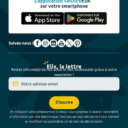
L'application
sur votre smartphone
Suivez-nous !
Elix, la lettre
Restez informé(e) de nos actus et des nouveautés grâce à notre
newsletter !
S'inscrire
En indiquant votre adresse e-mail ci-dessus vous consentez à recevoir notre lettre
d’information par voie électronique. Vous pouvez vous désinscrire à tout moment
en modifiant vos paramètres via les liens de désinscription.