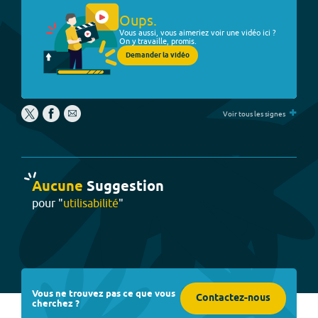
Oups.
Vous aussi, vous aimeriez voir une vidéo ici ?
On y travaille, promis.
Demander la vidéo
+
Voir tous les signes
Aucune
Suggestion
pour "
utilisabilité
"
Vous ne trouvez pas ce que vous
Contactez-nous
cherchez ?