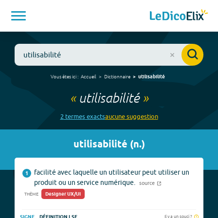
Vous êtes ici :
Accueil
Dictionnaire
utilisabilité
«
utilisabilité
»
2
terme
s
exact
s
aucune
suggestion
utilisabilité
(
n.
)
facilité avec laquelle un utilisateur peut utiliser un
1
produit ou un service numérique.
source
Designer UX/UI
THÈME
Il y a un souci ?
SIGNE
DÉFINITION LSF