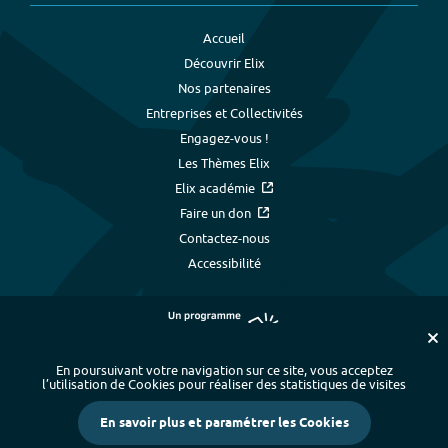
Accueil
Découvrir Elix
Nos partenaires
Entreprises et Collectivités
Engagez-vous !
Les Thèmes Elix
Elix académie
Faire un don
Contactez-nous
Accessibilité
En poursuivant votre navigation sur ce site, vous acceptez
l’utilisation de Cookies pour réaliser des statistiques de visites
Plan du site
-
Index alphabétique
-
En savoir plus et paramétrer les Cookies
Mentions légales et données personnelles
-
Paramétrer les cookies
-