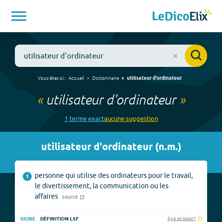
Vous êtes ici :
Accueil
Dictionnaire
utilisateur d'ordinateur
«
utilisateur d'ordinateur
»
1
terme
exact
aucune
suggestion
utilisateur d'ordinateur
(
n.m.
)
personne qui utilise des ordinateurs pour le travail,
1
le divertissement, la communication ou les
affaires
source
Il y a un souci ?
SIGNE
DÉFINITION LSF