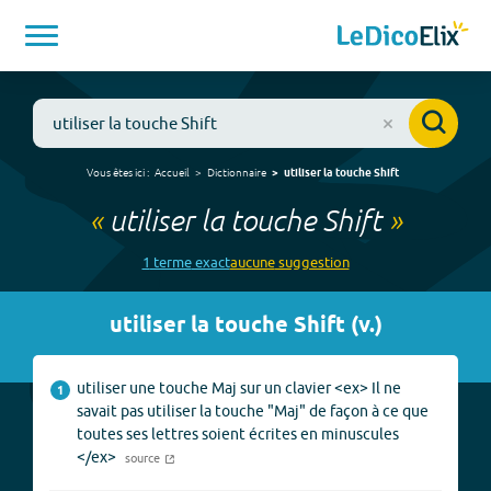
Vous êtes ici :
Accueil
Dictionnaire
utiliser la touche Shift
«
utiliser la touche Shift
»
1
terme
exact
aucune
suggestion
utiliser la touche Shift
(
v.
)
utiliser une touche Maj sur un clavier <ex> Il ne
1
savait pas utiliser la touche "Maj" de façon à ce que
toutes ses lettres soient écrites en minuscules
</ex>
source