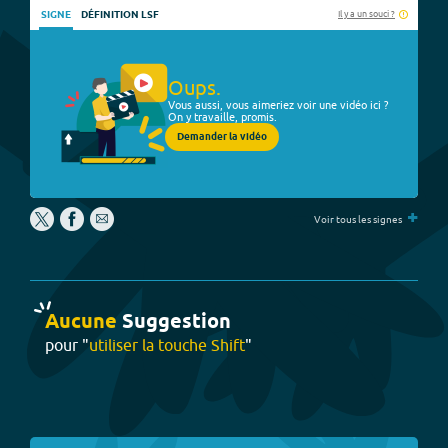
Il y a un souci ?
SIGNE
DÉFINITION LSF
Oups.
Vous aussi, vous aimeriez voir une vidéo ici ?
On y travaille, promis.
Demander la vidéo
+
Voir tous les signes
Aucune
Suggestion
pour "
utiliser la touche Shift
"