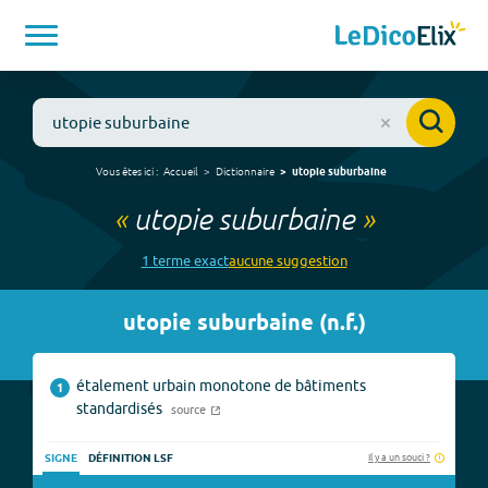
Vous êtes ici :
Accueil
Dictionnaire
utopie suburbaine
«
utopie suburbaine
»
1
terme
exact
aucune
suggestion
utopie suburbaine
(
n.f.
)
étalement urbain monotone de bâtiments
1
standardisés
source
Il y a un souci ?
SIGNE
DÉFINITION LSF