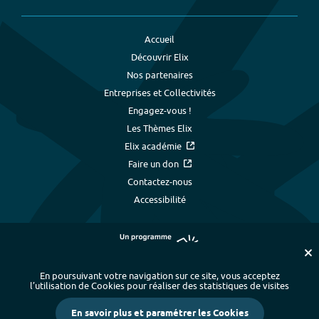
Accueil
Découvrir Elix
Nos partenaires
Entreprises et Collectivités
Engagez-vous !
Les Thèmes Elix
Elix académie
Faire un don
Contactez-nous
Accessibilité
En poursuivant votre navigation sur ce site, vous acceptez
l’utilisation de Cookies pour réaliser des statistiques de visites
Plan du site
-
Index alphabétique
-
En savoir plus et paramétrer les Cookies
Mentions légales et données personnelles
-
Paramétrer les cookies
-