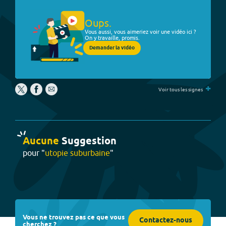
Oups.
Vous aussi, vous aimeriez voir une vidéo ici ?
On y travaille, promis.
Demander la vidéo
+
Voir tous les signes
Aucune
Suggestion
pour "
utopie suburbaine
"
Vous ne trouvez pas ce que vous
Contactez-nous
cherchez ?