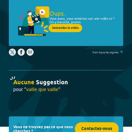
Oups.
Vous aussi, vous aimeriez voir une vidéo ici ?
On y travaille, promis.
Demander la vidéo
+
Voir tous les signes
Aucune
Suggestion
pour "
vaille que vaille
"
Vous ne trouvez pas ce que vous
Contactez-nous
cherchez ?