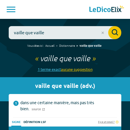
Vous êtes ici :
Accueil
Dictionnaire
vaille que vaille
«
vaille que vaille
»
1
terme
exact
aucune
suggestion
vaille que vaille
(
adv.
)
dans une certaine manière, mais pas très
1
bien.
source
Il y a un souci ?
SIGNE
DÉFINITION LSF