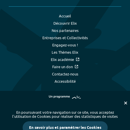
Accueil
Découvrir Elix
Nos partenaires
Entreprises et Collectivités
Engagez-vous !
Les Thèmes Elix
Elix académie
Faire un don
Contactez-nous
Accessibilité
En poursuivant votre navigation sur ce site, vous acceptez
l’utilisation de Cookies pour réaliser des statistiques de visites
Plan du site
-
Index alphabétique
-
En savoir plus et paramétrer les Cookies
Mentions légales et données personnelles
-
Paramétrer les cookies
-