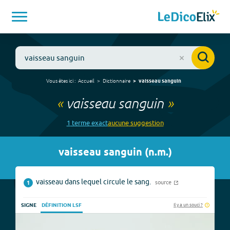
Vous êtes ici :
Accueil
Dictionnaire
vaisseau sanguin
«
vaisseau sanguin
»
1
terme
exact
aucune
suggestion
vaisseau sanguin
(
n.m.
)
vaisseau dans lequel circule le sang.
source
1
Il y a un souci ?
SIGNE
DÉFINITION LSF