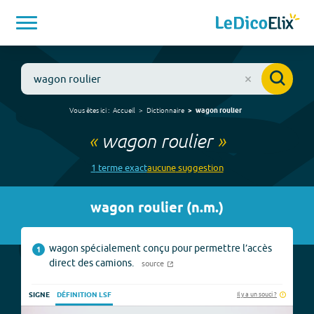
Vous êtes ici :
Accueil
Dictionnaire
wagon roulier
«
wagon roulier
»
1
terme
exact
aucune
suggestion
wagon roulier
(
n.m.
)
wagon spécialement conçu pour permettre l’accès
1
direct des camions.
source
Il y a un souci ?
SIGNE
DÉFINITION LSF