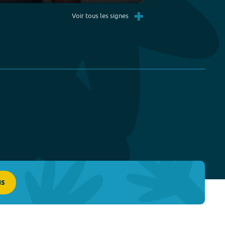
Settings
PIP
Enter
+
fullscreen
Voir tous les signes
us