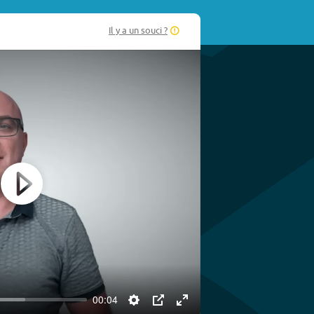
Il y a un souci ?
Play
00:04