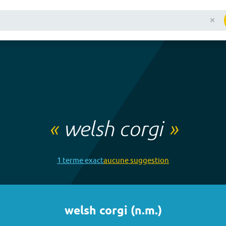
«
welsh corgi
»
1
terme
exact
aucune
suggestion
welsh corgi
(
n.m.
)