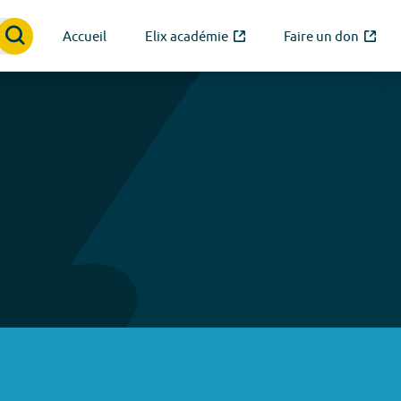
Accueil
Elix académie
Faire un don