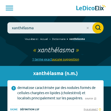
Vous êtes ici :
Accueil
Dictionnaire
xanthélasma
«
xanthélasma
»
1
terme
exact
aucune
suggestion
xanthélasma
(
n.m.
)
dermatose caractérisée par des nodules formés de
1
cellules chargées en lipides (cholestérol) et
localisés principalement sur les paupières.
source
Il y a un souci ?
SIGNE
DÉFINITION LSF