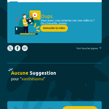
Oups.
Vous aussi, vous aimeriez voir une vidéo ici ?
On y travaille, promis.
Demander la vidéo
+
Voir tous les signes
Aucune
Suggestion
pour "
xanthélasma
"