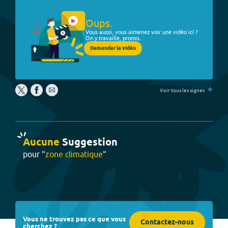
Oups.
Vous aussi, vous aimeriez voir une vidéo ici ?
On y travaille, promis.
Demander la vidéo
+
Voir tous les signes
Aucune
Suggestion
pour "
zone climatique
"
Vous ne trouvez pas ce que vous
Contactez-nous
cherchez ?