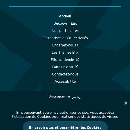
Accueil
Découvrir Elix
Nos partenaires
Entreprises et Collectivités
Engagez-vous !
Les Thèmes Elix
Elix académie
Faire un don
Contactez-nous
Accessibilité
En poursuivant votre navigation sur ce site, vous acceptez
l’utilisation de Cookies pour réaliser des statistiques de visites
Plan du site
-
Index alphabétique
-
En savoir plus et paramétrer les Cookies
Mentions légales et données personnelles
-
Paramétrer les cookies
-