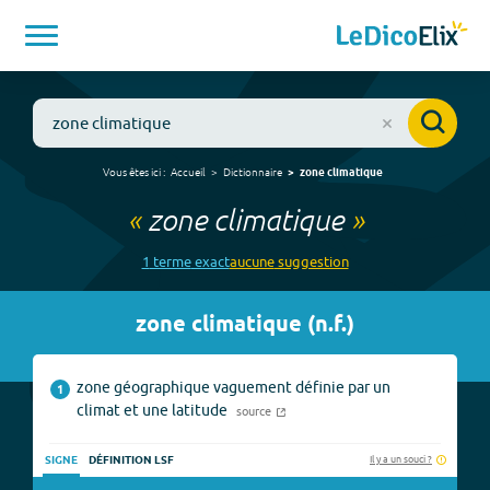
Vous êtes ici :
Accueil
Dictionnaire
zone climatique
«
zone climatique
»
1
terme
exact
aucune
suggestion
zone climatique
(
n.f.
)
zone géographique vaguement définie par un
1
climat et une latitude
source
Il y a un souci ?
SIGNE
DÉFINITION LSF