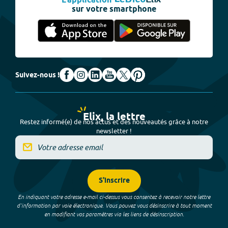
L'application
sur votre smartphone
Suivez-nous !
Elix, la lettre
Restez informé(e) de nos actus et des nouveautés grâce à notre
newsletter !
S'inscrire
En indiquant votre adresse e-mail ci-dessus vous consentez à recevoir notre lettre
d’information par voie électronique. Vous pouvez vous désinscrire à tout moment
en modifiant vos paramètres via les liens de désinscription.