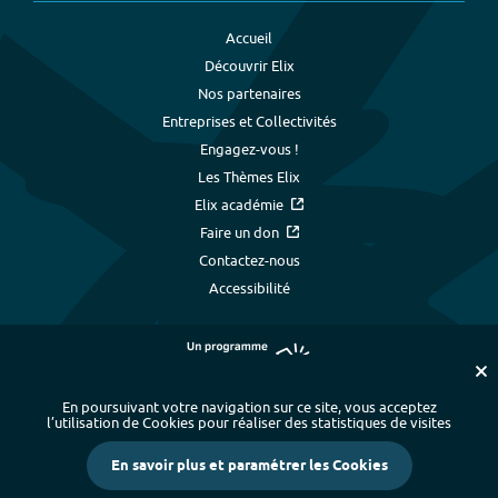
Accueil
Découvrir Elix
Nos partenaires
Entreprises et Collectivités
Engagez-vous !
Les Thèmes Elix
Elix académie
Faire un don
Contactez-nous
Accessibilité
En poursuivant votre navigation sur ce site, vous acceptez
l’utilisation de Cookies pour réaliser des statistiques de visites
Plan du site
-
Index alphabétique
-
En savoir plus et paramétrer les Cookies
Mentions légales et données personnelles
-
Paramétrer les cookies
-
Crédits