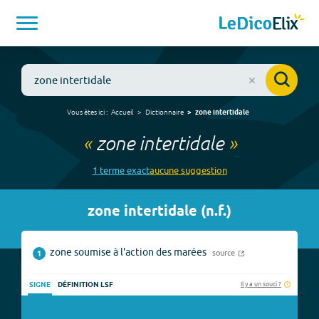
Vous êtes ici :
Accueil
Dictionnaire
zone intertidale
«
zone intertidale
»
1
terme
exact
aucune
suggestion
zone intertidale
(
n.f.
)
zone soumise à l'action des marées
source
1
Il y a un souci ?
SIGNE
DÉFINITION LSF