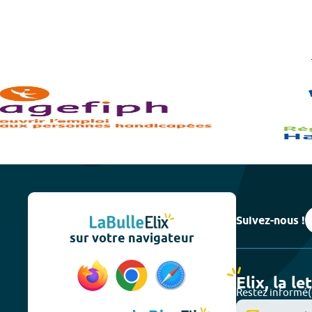
Suivez-nous !
sur votre navigateur
Elix, la le
Restez informé(