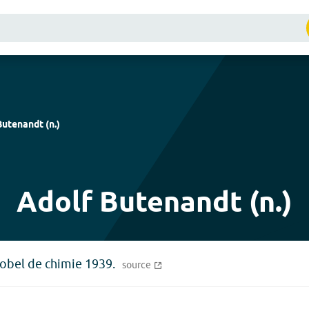
Butenandt
(
n.
)
Adolf Butenandt (n.)
Nobel de chimie 1939.
source