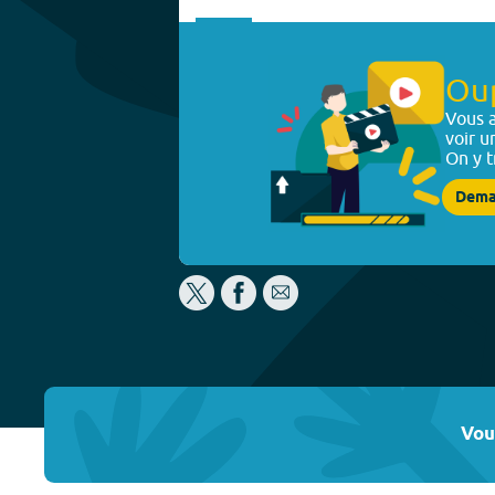
Ou
Vous a
voir u
On y t
Dema
Vou