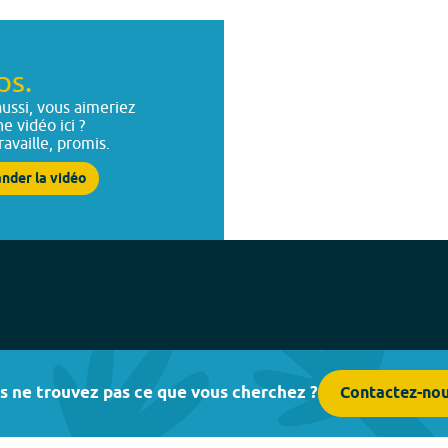
ps.
ussi, vous aimeriez
ne vidéo ici ?
ravaille, promis.
nder la vidéo
s ne trouvez pas ce que vous cherchez ?
Contactez-no