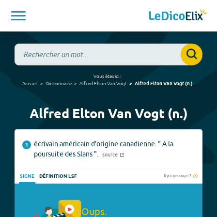
Vous êtes ici :
Accueil
Dictionnaire
Alfred Elton Van Vogt
Alfred Elton Van Vogt
(
n.
)
Alfred Elton Van Vogt (n.)
écrivain américain d'origine canadienne. " A la
1
poursuite des Slans ".
source
Il y a un souci ?
SIGNE
DÉFINITION LSF
Oups.