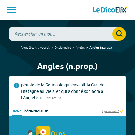
Vous êtes ici :
Accueil
Dictionnaire
Angles
Angles
(
n.prop.
)
Angles (n.prop.)
peuple de la Germanie qui envahit la Grande-
1
Bretagne au VIe s. et qui a donné son nom à
l'Angleterre.
source
Il y a un souci ?
SIGNE
DÉFINITION LSF
Oups.