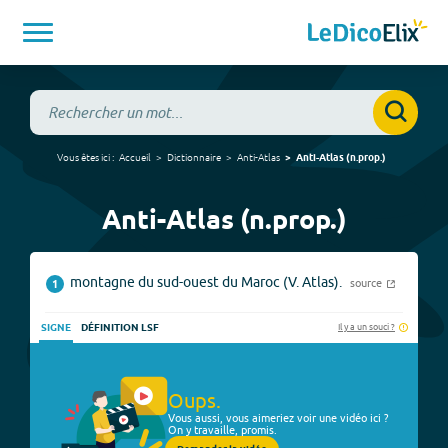
Vous êtes ici :
Accueil
Dictionnaire
Anti-Atlas
Anti-Atlas
(
n.prop.
)
Anti-Atlas (n.prop.)
montagne du sud-ouest du Maroc (V. Atlas).
source
1
Il y a un souci ?
SIGNE
DÉFINITION LSF
Oups.
Vous aussi, vous aimeriez voir une vidéo ici ?
On y travaille, promis.