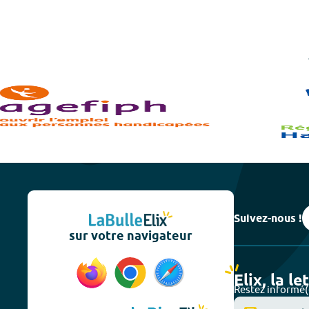
Suivez-nous !
sur votre navigateur
Elix, la le
Restez informé(