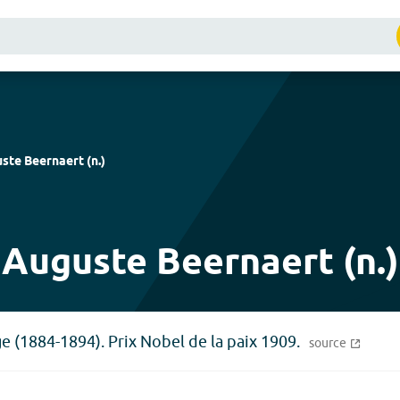
ste Beernaert
(
n.
)
Auguste Beernaert (n.)
e (1884-1894). Prix Nobel de la paix 1909.
source