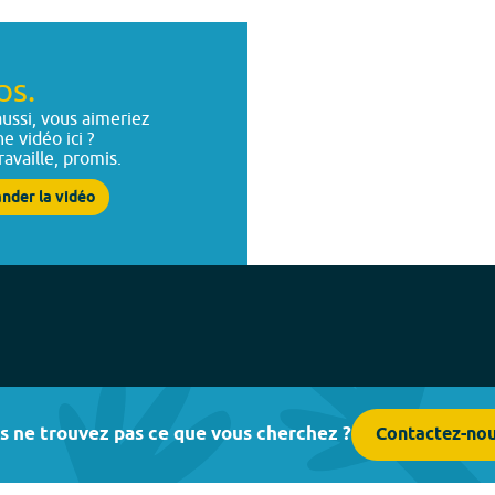
ps.
ussi, vous aimeriez
ne vidéo ici ?
ravaille, promis.
nder la vidéo
s ne trouvez pas ce que vous cherchez ?
Contactez-no