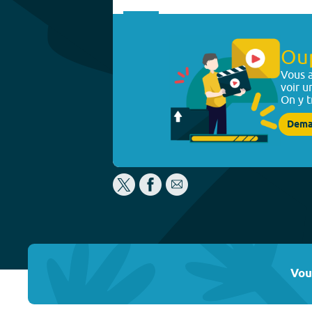
Ou
Vous a
voir u
On y t
Dema
Vou