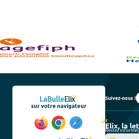
Suivez-nous !
sur votre navigateur
Elix, la le
Restez informé(