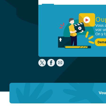
Ou
Vous a
voir u
On y t
Dema
Vou