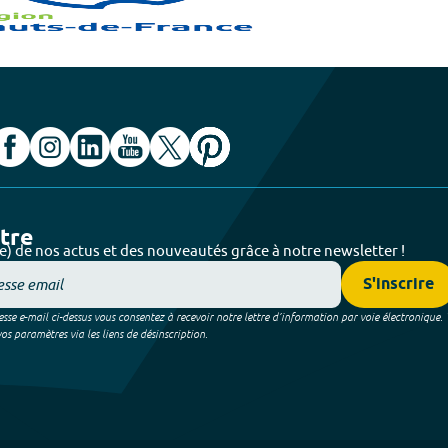
ttre
e) de nos actus et des nouveautés grâce à notre newsletter !
S'inscrire
sse e-mail ci-dessus vous consentez à recevoir notre lettre d’information par voie électronique.
 paramètres via les liens de désinscription.