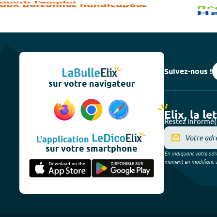
Suivez-nous !
sur votre navigateur
Elix, la le
Restez informé(
L'application
sur votre smartphone
En indiquant votre adre
moment en modifiant vos