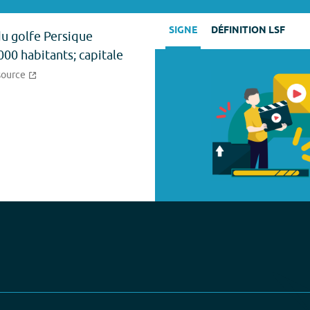
SIGNE
DÉFINITION LSF
du golfe Persique
000 habitants; capitale
source