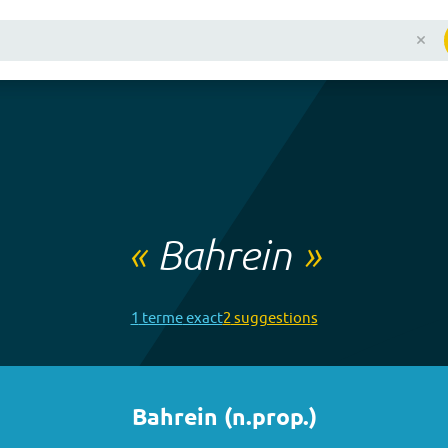
«
Bahrein
»
1
terme
exact
2
suggestion
s
Bahrein
(
n.prop.
)