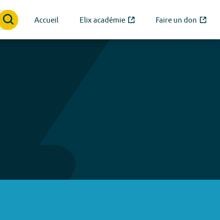
Accueil
Elix académie
Faire un don