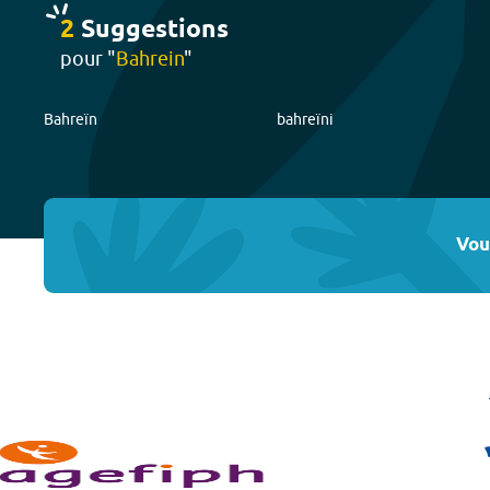
2
Suggestion
s
pour "
Bahrein
"
Bahreïn
bahreïni
Vou