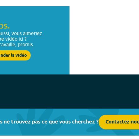
ps.
ussi, vous aimeriez
ne vidéo ici ?
ravaille, promis.
nder la vidéo
s ne trouvez pas ce que vous cherchez ?
Contactez-no