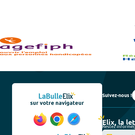
Suivez-nous !
sur votre navigateur
Elix, la le
Restez informé(