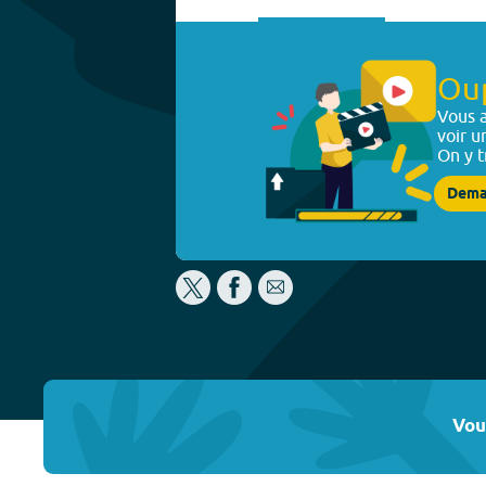
Ou
Vous a
voir u
On y t
Dema
Vou