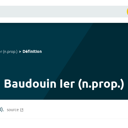
er
(
n.prop.
)
Définition
Baudouin Ier (n.prop.)
).
source