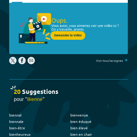
Oups.
Vous aussi, vous aimeriez voir une vidéo ici ?
On y travaille, promis.
Demander la vidéo
+
Voir tous les signes
20
Suggestion
s
pour "
Bienne
"
biennal
bienvenue
biennale
bien éduqué
bien-être
bien élevé
bienheureux
bien en chair