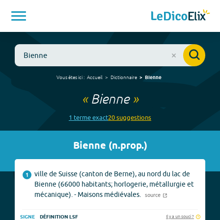
Vous êtes ici :
Accueil
Dictionnaire
Bienne
«
Bienne
»
1
terme
exact
20
suggestion
s
Bienne
(
n.prop.
)
ville de Suisse (canton de Berne), au nord du lac de
1
Bienne (66000 habitants; horlogerie, métallurgie et
mécanique). - Maisons médiévales.
source
Il y a un souci ?
SIGNE
DÉFINITION LSF