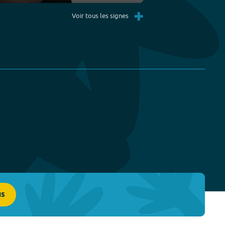
Settings
PIP
Enter
+
fullscreen
Voir tous les signes
us