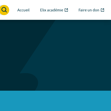
Accueil
Elix académie
Faire un don