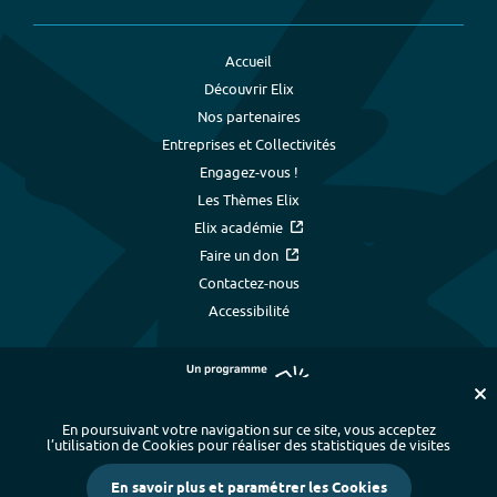
Accueil
Découvrir Elix
Nos partenaires
Entreprises et Collectivités
Engagez-vous !
Les Thèmes Elix
Elix académie
Faire un don
Contactez-nous
Accessibilité
En poursuivant votre navigation sur ce site, vous acceptez
l’utilisation de Cookies pour réaliser des statistiques de visites
Plan du site
-
Index alphabétique
-
En savoir plus et paramétrer les Cookies
Mentions légales et données personnelles
-
Paramétrer les cookies
-