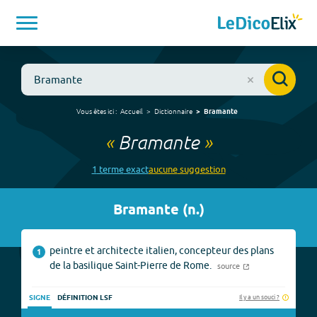
Vous êtes ici :
Accueil
Dictionnaire
Bramante
«
Bramante
»
1
terme
exact
aucune
suggestion
Bramante
(
n.
)
peintre et architecte italien, concepteur des plans
1
de la basilique Saint-Pierre de Rome.
source
Il y a un souci ?
SIGNE
DÉFINITION LSF