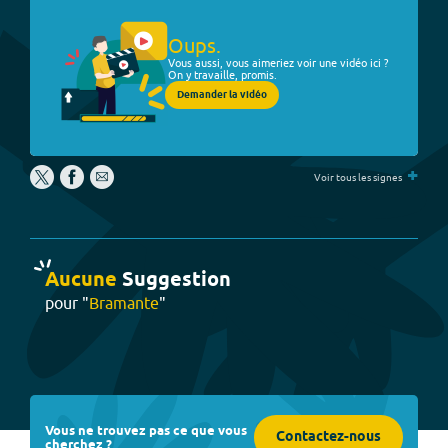
Oups.
Vous aussi, vous aimeriez voir une vidéo ici ?
On y travaille, promis.
Demander la vidéo
+
Voir tous les signes
Aucune
Suggestion
pour "
Bramante
"
Vous ne trouvez pas ce que vous
Contactez-nous
cherchez ?