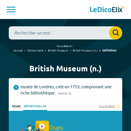
Vous êtes ici :
Accueil
Dictionnaire
British Museum
British Museum
(
n.
)
Définition
British Museum (n.)
musée de Londres, créé en 1753; comprenant une
1
riche bibliothèque.
source
Il y a un souci ?
SIGNE
DÉFINITION LSF
Oups.