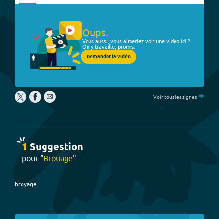
Oups.
Vous aussi, vous aimeriez voir une vidéo ici ?
On y travaille, promis.
Demander la vidéo
+
Voir tous les signes
1
Suggestion
pour "
Brouage
"
broyage