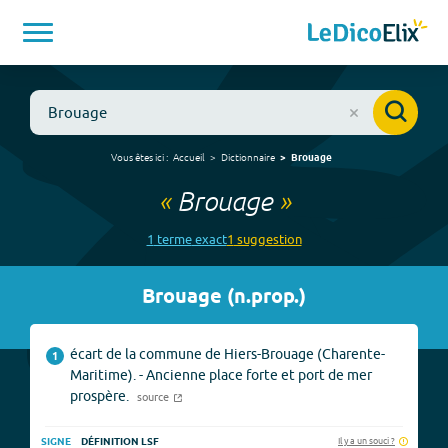
Vous êtes ici :
Accueil
Dictionnaire
Brouage
«
Brouage
»
1
terme
exact
1
suggestion
Brouage
(
n.prop.
)
écart de la commune de Hiers-Brouage (Charente-
1
Maritime). - Ancienne place forte et port de mer
prospère.
source
Il y a un souci ?
SIGNE
DÉFINITION LSF