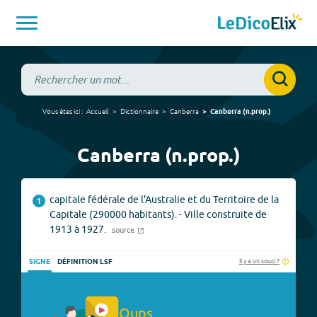
Vous êtes ici :
Accueil
Dictionnaire
Canberra
Canberra
(
n.prop.
)
Canberra (n.prop.)
capitale fédérale de l'Australie et du Territoire de la
1
Capitale (290000 habitants). - Ville construite de
1913 à 1927.
source
Il y a un souci ?
SIGNE
DÉFINITION LSF
Oups.