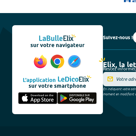
Suivez-nous !
sur votre navigateur
Elix, la le
Restez informé(
L'application
sur votre smartphone
En indiquant votre adre
moment en modifiant vos