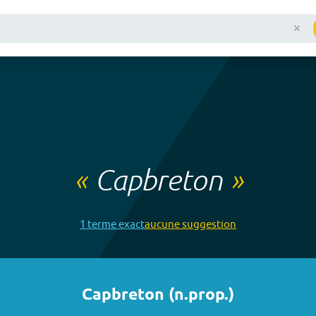
«
Capbreton
»
1
terme
exact
aucune
suggestion
Capbreton
(
n.prop.
)