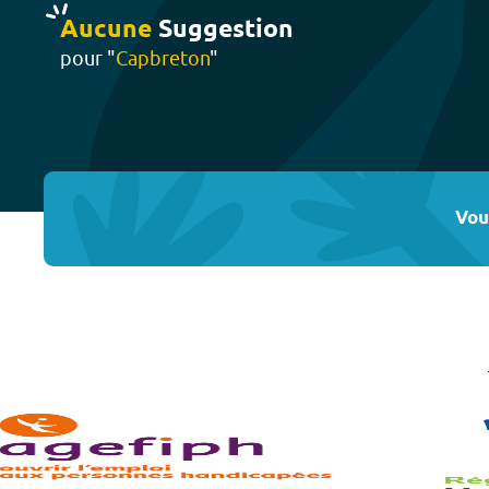
Aucune
Suggestion
pour "
Capbreton
"
Vou