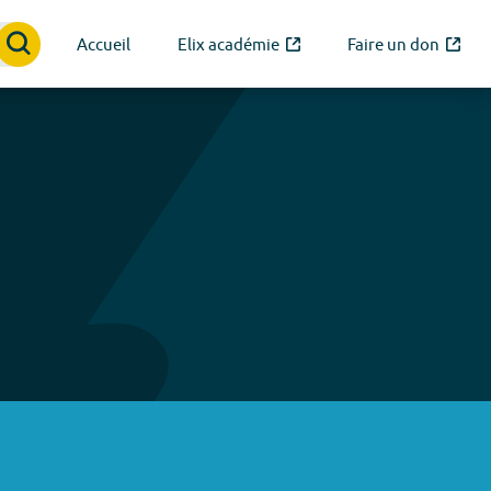
Accueil
Elix académie
Faire un don