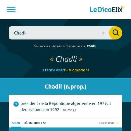
Vous êtes ici :
Accueil
Dictionnaire
Chadli
«
Chadli
»
1
terme
exact
9
suggestion
s
Chadli
(
n.prop.
)
président de la République algérienne en 1979, il
1
démissionna en 1992.
source
Il y a un souci ?
SIGNE
DÉFINITION LSF