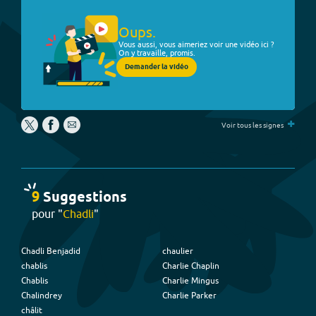
Oups.
Vous aussi, vous aimeriez voir une vidéo ici ?
On y travaille, promis.
Demander la vidéo
+
Voir tous les signes
9
Suggestion
s
pour "
Chadli
"
Chadli Benjadid
chaulier
chablis
Charlie Chaplin
Chablis
Charlie Mingus
Chalindrey
Charlie Parker
châlit