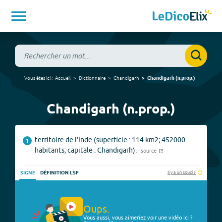
Vous êtes ici :
Accueil
Dictionnaire
Chandigarh
Chandigarh
(
n.prop.
)
Chandigarh (n.prop.)
territoire de l'Inde (superficie : 114 km2; 452000
1
habitants; capitale : Chandigarh).
source
Il y a un souci ?
SIGNE
DÉFINITION LSF
Oups.
Vous aussi, vous aimeriez voir une vidéo ici ?