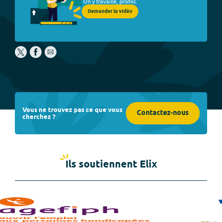
On y travaille, promis.
Demander la vidéo
Vous ne trouvez pas ce que vous
Contactez-nous
cherchez ?
Ils soutiennent Elix