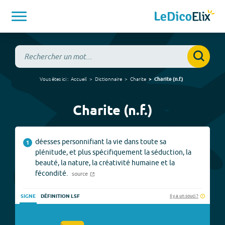
Vous êtes ici :
Accueil
Dictionnaire
Charite
Charite
(
n.f.
)
Charite (n.f.)
déesses personnifiant la vie dans toute sa
1
plénitude, et plus spécifiquement la séduction, la
beauté, la nature, la créativité humaine et la
fécondité.
source
Il y a un souci ?
SIGNE
DÉFINITION LSF