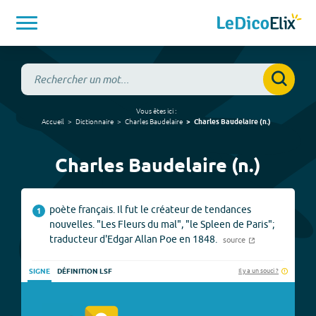
Vous êtes ici :
Accueil
Dictionnaire
Charles Baudelaire
Charles Baudelaire
(
n.
)
Charles Baudelaire (n.)
poète français. Il fut le créateur de tendances
1
nouvelles. "Les Fleurs du mal", "le Spleen de Paris";
traducteur d'Edgar Allan Poe en 1848.
source
Il y a un souci ?
SIGNE
DÉFINITION LSF