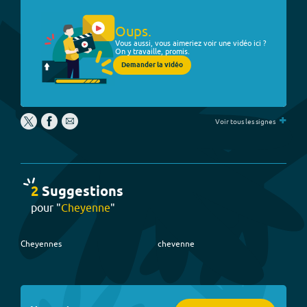
Oups.
Vous aussi, vous aimeriez voir une vidéo ici ?
On y travaille, promis.
Demander la vidéo
+
Voir tous les signes
2
Suggestion
s
pour "
Cheyenne
"
Cheyennes
chevenne