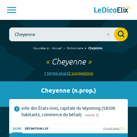
Vous êtes ici :
Accueil
Dictionnaire
Cheyenne
«
Cheyenne
»
1
terme
exact
2
suggestion
s
Cheyenne
(
n.prop.
)
ville des États-Unis, capitale du Wyoming (58500
1
habitants; commerce du bétail).
source
Il y a un souci ?
SIGNE
DÉFINITION LSF