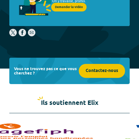
On y travaille, promis.
Demander la vidéo
Vous ne trouvez pas ce que vous
Contactez-nous
cherchez ?
Ils soutiennent Elix