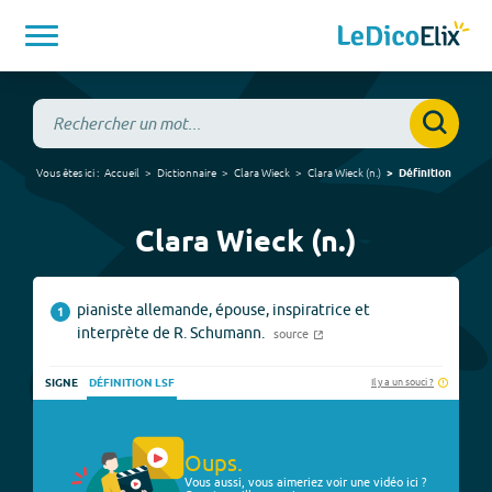
Vous êtes ici :
Accueil
Dictionnaire
Clara Wieck
Clara Wieck
(
n.
)
Définition
Clara Wieck (n.)
pianiste allemande, épouse, inspiratrice et
1
interprète de R. Schumann.
source
Il y a un souci ?
SIGNE
DÉFINITION LSF
Oups.
Vous aussi, vous aimeriez voir une vidéo ici ?