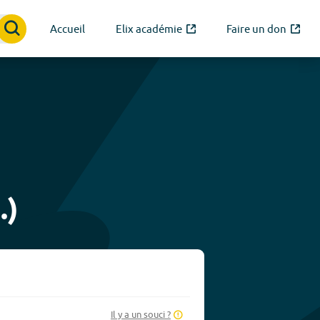
Accueil
Elix académie
Faire un don
.)
Il y a un souci ?