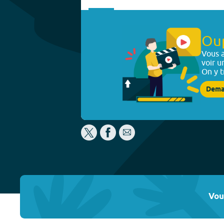
Ou
Vous a
voir u
On y t
Dema
Vou