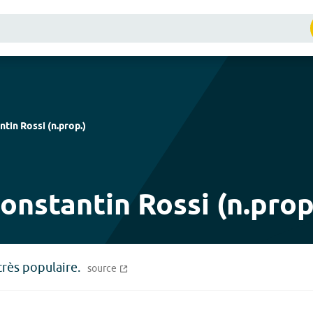
ntin Rossi
(
n.prop.
)
onstantin Rossi (n.prop
très populaire.
source