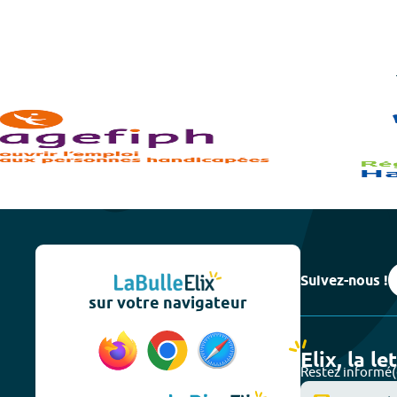
Suivez-nous !
sur votre navigateur
Elix, la le
Restez informé(