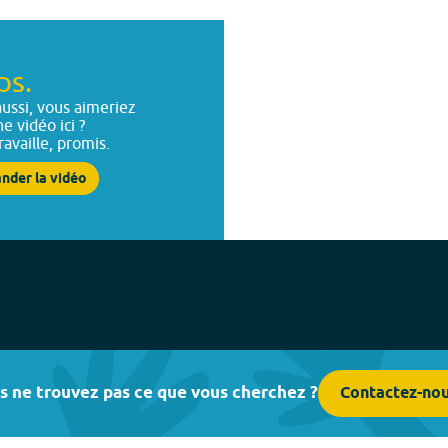
ps.
ussi, vous aimeriez
ne vidéo ici ?
ravaille, promis.
nder la vidéo
s ne trouvez pas ce que vous cherchez ?
Contactez-no