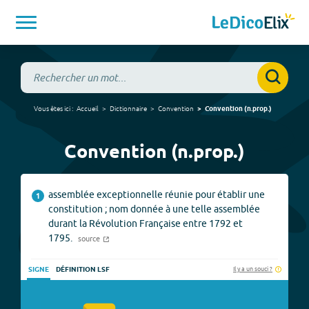
Vous êtes ici :
Accueil
Dictionnaire
Convention
Convention
(
n.prop.
)
Convention (n.prop.)
assemblée exceptionnelle réunie pour établir une
1
constitution ; nom donnée à une telle assemblée
durant la Révolution Française entre 1792 et
1795.
source
Il y a un souci ?
SIGNE
DÉFINITION LSF