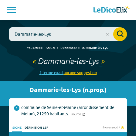
Vous êtes ici :
Accueil
Dictionnaire
Dammarie-les-Lys
«
Dammarie-les-Lys
»
1
terme
exact
aucune
suggestion
Dammarie-les-Lys
(
n.prop.
)
commune de Seine-et-Marne (arrondissement de
1
Melun); 21250 habitants.
source
Il y a un souci ?
SIGNE
DÉFINITION LSF