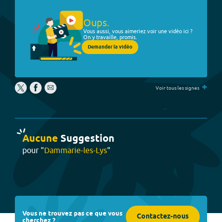
Oups.
Vous aussi, vous aimeriez voir une vidéo ici ?
On y travaille, promis.
Demander la vidéo
+
Voir tous les signes
Aucune
Suggestion
pour "
Dammarie-les-Lys
"
Vous ne trouvez pas ce que vous
Contactez-nous
cherchez ?