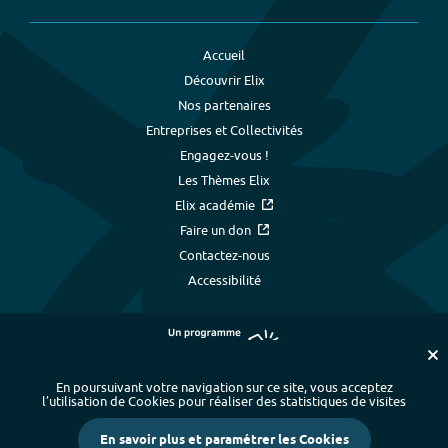
Accueil
Découvrir Elix
Nos partenaires
Entreprises et Collectivités
Engagez-vous !
Les Thèmes Elix
Elix académie
Faire un don
Contactez-nous
Accessibilité
En poursuivant votre navigation sur ce site, vous acceptez
l’utilisation de Cookies pour réaliser des statistiques de visites
Plan du site
-
Index alphabétique
-
En savoir plus et paramétrer les Cookies
Mentions légales et données personnelles
-
Paramétrer les cookies
-