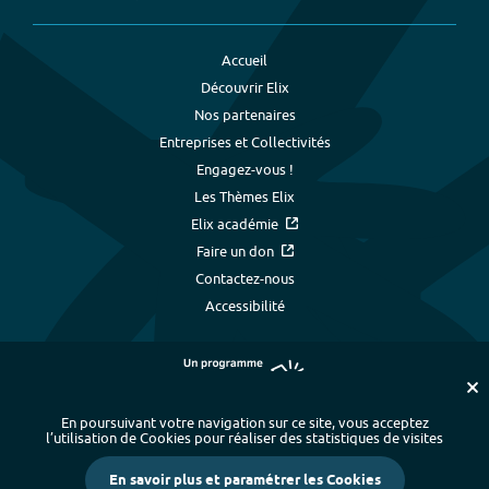
Accueil
Découvrir Elix
Nos partenaires
Entreprises et Collectivités
Engagez-vous !
Les Thèmes Elix
Elix académie
Faire un don
Contactez-nous
Accessibilité
En poursuivant votre navigation sur ce site, vous acceptez
l’utilisation de Cookies pour réaliser des statistiques de visites
Plan du site
-
Index alphabétique
-
En savoir plus et paramétrer les Cookies
Mentions légales et données personnelles
-
Paramétrer les cookies
-