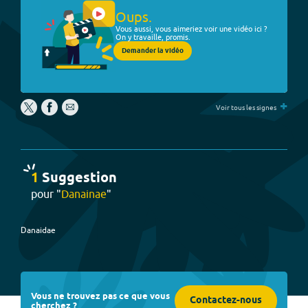
Oups.
Vous aussi, vous aimeriez voir une vidéo ici ?
On y travaille, promis.
Demander la vidéo
+
Voir tous les signes
1
Suggestion
pour "
Danainae
"
Danaidae
Vous ne trouvez pas ce que vous
Contactez-nous
cherchez ?