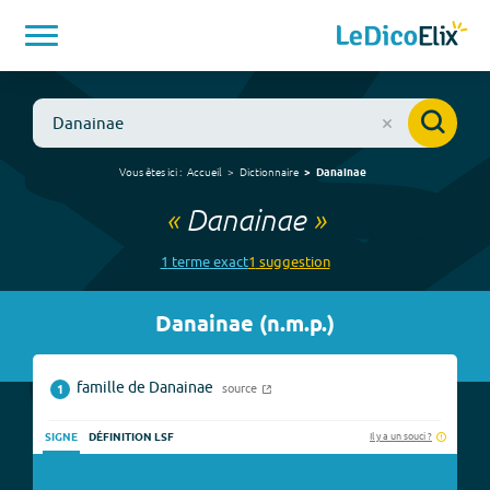
Vous êtes ici :
Accueil
Dictionnaire
Danainae
«
Danainae
»
1
terme
exact
1
suggestion
Danainae
(
n.m.p.
)
famille de Danainae
source
1
Il y a un souci ?
SIGNE
DÉFINITION LSF