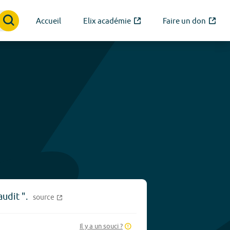
Accueil
Elix académie
Faire un don
udit ".
source
Il y a un souci ?