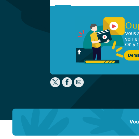
Ou
Vous a
voir u
On y t
Dema
Vou