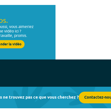
ps.
ussi, vous aimeriez
ne vidéo ici ?
ravaille, promis.
nder la vidéo
s ne trouvez pas ce que vous cherchez ?
Contactez-no