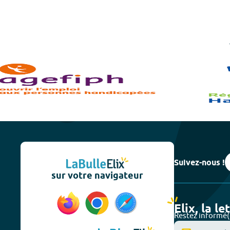
Suivez-nous !
sur votre navigateur
Elix, la le
Restez informé(