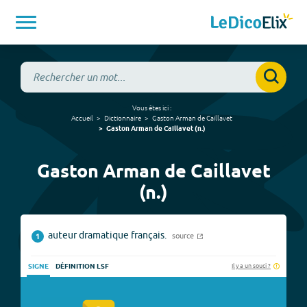
Vous êtes ici :
Accueil
Dictionnaire
Gaston Arman de Caillavet
Gaston Arman de Caillavet
(
n.
)
Gaston Arman de Caillavet
(n.)
auteur dramatique français.
source
1
Il y a un souci ?
SIGNE
DÉFINITION LSF