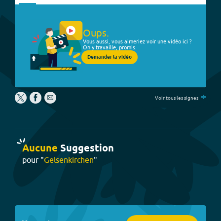
Oups.
Vous aussi, vous aimeriez voir une vidéo ici ?
On y travaille, promis.
Demander la vidéo
+
Voir tous les signes
Aucune
Suggestion
pour "
Gelsenkirchen
"