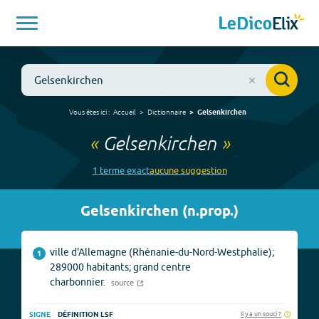
Vous êtes ici :
Accueil
Dictionnaire
Gelsenkirchen
«
Gelsenkirchen
»
1
terme
exact
aucune
suggestion
Gelsenkirchen
(
n.prop.
)
ville d'Allemagne (Rhénanie-du-Nord-Westphalie);
1
289000 habitants; grand centre
charbonnier.
source
Il y a un souci ?
SIGNE
DÉFINITION LSF