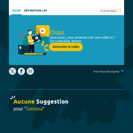
Il y a un souci ?
SIGNE
DÉFINITION LSF
Oups.
Vous aussi, vous aimeriez voir une vidéo ici ?
On y travaille, promis.
Demander la vidéo
+
Voir tous les signes
Aucune
Suggestion
pour "
Genova
"