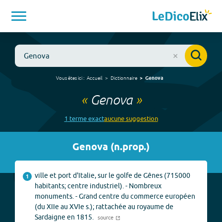
Vous êtes ici :
Accueil
Dictionnaire
Genova
«
Genova
»
1
terme
exact
aucune
suggestion
Genova
(
n.prop.
)
ville et port d'Italie, sur le golfe de Gênes (715000
1
habitants; centre industriel). - Nombreux
monuments. - Grand centre du commerce européen
(du XIIe au XVIe s.); rattachée au royaume de
Sardaigne en 1815.
source