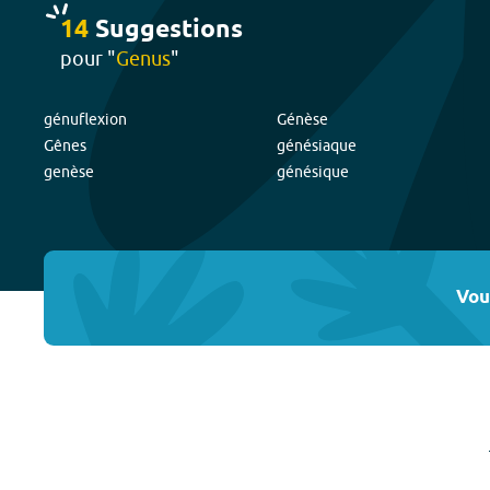
14
Suggestion
s
pour "
Genus
"
génuflexion
Génèse
Gênes
génésiaque
genèse
génésique
Vou