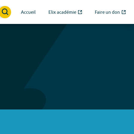
Accueil
Elix académie
Faire un don