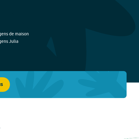
gens de maison
gens Julia
us