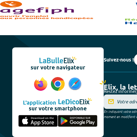
Suivez-nous !
sur votre navigateur
Elix, la le
Restez informé(
L'application
sur votre smartphone
En indiquant votre adre
moment en modifiant vos