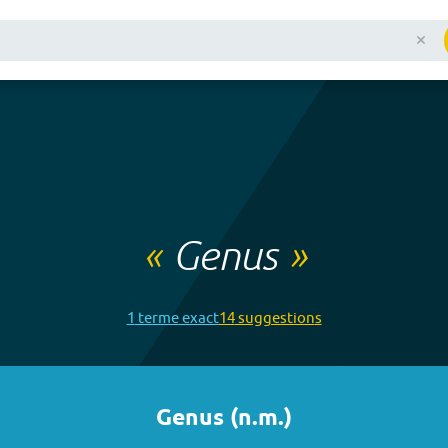
«
Genus
»
1
terme
exact
14
suggestion
s
Genus
(
n.m.
)